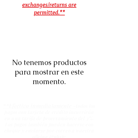
exchanges/returns are
permitted.**
No tenemos productos
para mostrar en este
momento.
**Efectivo inmediatamente -
todos los
pagos con tarjeta de crédito incurrirán
en una tarifa de procesamiento del 3%.
Los pagos también pueden hacerse con
cheque y enviarse por correo a nuestra
oficina.&nbsp;