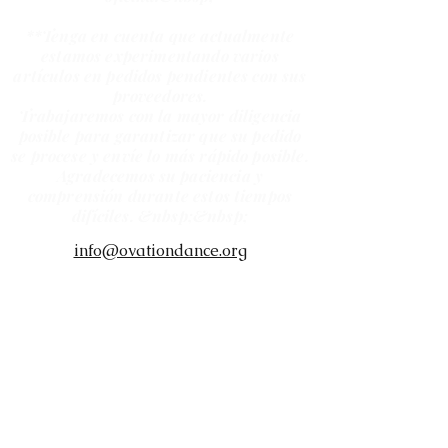
**Tenga en cuenta que actualmente
estamos experimentando varios
artículos en pedidos pendientes con sus
proveedores.
Trabajaremos con la mayor diligencia
posible para garantizar que su pedido
se procese y envíe lo más rápido posible.
Agradecemos su paciencia y
comprensión durante estos tiempos
difíciles. &nbsp;&nbsp;
info@ovationdance.org
4019 Calle Stahl #210-214
San Antonio, TX 78217, EE. UU.
(210) 475-3457
TODAS LAS VENTAS EN PERSONA Y EN LÍNEA
SON FINALES