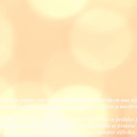
todos los pagos con tarjeta de crédito incurrirán en una t
ueden hacerse con cheque y enviarse por correo a nuestr
nte estamos experimentando varios artículos en pedidos 
igencia posible para garantizar que su pedido se procese 
 paciencia y comprensión durante estos tiempos difícile