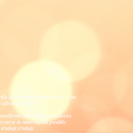
arifa de procesamiento del 3%. Los
a oficina.&nbsp;
pendientes con sus proveedores.
y envíe lo más rápido posible.
s. &nbsp;&nbsp;