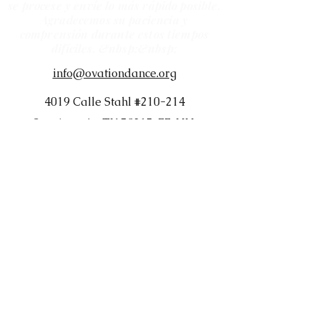
se procese y envíe lo más rápido posible.
Agradecemos su paciencia y
comprensión durante estos tiempos
difíciles. &nbsp;&nbsp;
info@ovationdance.org
4019 Calle Stahl #210-214
San Antonio, TX 78217, EE. UU.
(210) 475-3457
TODAS LAS VENTAS EN PERSONA Y EN LÍNEA
SON FINALES