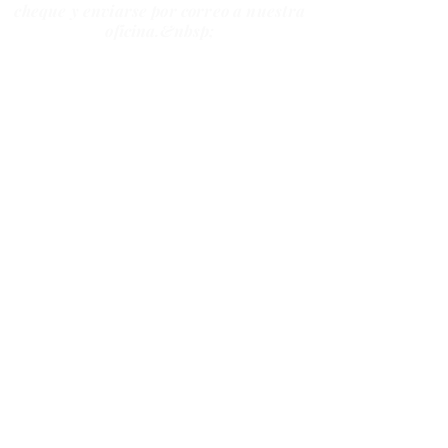
cheque y enviarse por correo a nuestra
oficina.&nbsp;
**Tenga en cuenta que actualmente
estamos experimentando varios
artículos en pedidos pendientes con sus
proveedores.
Trabajaremos con la mayor diligencia
posible para garantizar que su pedido
se procese y envíe lo más rápido posible.
Agradecemos su paciencia y
comprensión durante estos tiempos
difíciles. &nbsp;&nbsp;
info@ovationdance.org
4019 Calle Stahl #210-214
San Antonio, TX 78217, EE. UU.
(210) 475-3457
TODAS LAS VENTAS EN PERSONA Y EN LÍNEA