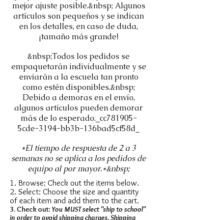
mejor ajuste posible.&nbsp; Algunos
artículos son pequeños y se indican
en los detalles, en caso de duda,
¡tamaño más grande!
&nbsp;Todos los pedidos se
empaquetarán individualmente y se
enviarán a la escuela tan pronto
como estén disponibles.&nbsp;
Debido a demoras en el envío,
algunos artículos pueden demorar
más de lo esperado._cc781905-
5cde-3194-bb3b-136bad5cf58d_
*El tiempo de respuesta de 2 a 3
semanas no se aplica a los pedidos de
equipo al por mayor.*&nbsp;
1. Browse: Check out the items below.
2. Select: Choose the size and quantity
of each item and add them to the cart.
3. Check out:
You MU
ST select "ship to school"
in order to avoid shipping charges. Shipping